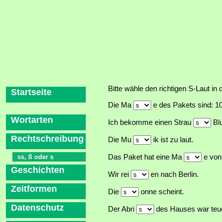
Bitte wähle den richtigen S-Laut in
Startseite
Die Ma
e des Pakets sind: 1
Wortarten
Ich bekomme einen Strau
Bl
Rechtschreibung
Die Mu
ik ist zu laut.
ss, ß oder s
Das Paket hat eine Ma
e von
Geschichten
Wir rei
en nach Berlin.
Zeitformen
Die
onne scheint.
Datenschutz
Der Abri
des Hauses war teue